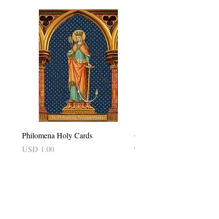
Philomena Holy Cards
Our Lady of Good Success 
card
Precio
USD 1.00
Precio
USD 2.50