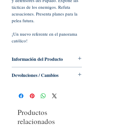
y defensores del Papado. Expone las
tácticas de los enemigos. Refuta
acusaciones. Presenta planes para la
pelea futura.
¡Un nuevo referente en el panorama
católico!
Información del Producto
CD de audio, 50 minutos
Devoluciones / Cambios
Editor: Tradition in Action, Inc. (2011)
Idioma: inglés
No se aceptan devoluciones ni
ASIN: B005HXNA48
cambios de libros, folletos, tarjetas
Código UNSPSC: 55101500
sagradas, CD o DVD
Productos
relacionados