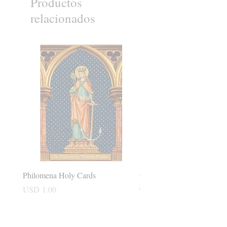
Productos
relacionados
Philomena Holy Cards
Our Lady of Good Success 
card
Precio
USD 1.00
Precio
USD 2.50