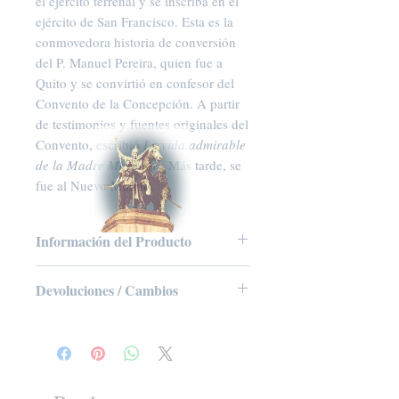
el ejército terrenal y se inscriba en el
ejército de San Francisco. Esta es la
conmovedora historia de conversión
del P. Manuel Pereira, quien fue a
Quito y se convirtió en confesor del
Convento de la Concepción. A partir
de testimonios y fuentes originales del
Convento, escribió
La vida admirable
de la Madre Mariana
. Más tarde, se
fue al Nuevo Mundo.
Información del Producto
CD de audio, 50 minutos
Devoluciones / Cambios
Editor: Tradition in Action, Inc. (2011)
Idioma: inglés
No se aceptan devoluciones ni
ASIN: B005HQZ264
cambios de libros, folletos, tarjetas
Código UNSPSC: 55101500
sagradas, CD o DVD