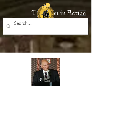
Tradition in Action
Concilio Vaticano II
expuesto
"The Collection:
Eli, Eli, Lamma Sabacthani?
Establece a
la autora Atila Sinke Guimarães como una de las