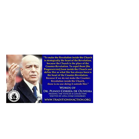
aquellos para quienes la existencia del papado tradicional y
la organización jerárquica ha sido durante mucho tiempo
anatema. Uno lee en este volumen con un cierto
sentimiento repugnante la forma unificada en que los
propios teólogos y prelados de la Iglesia conspiraron
voluntariamente para lograr la tendencia actual a la des-
romanización y descolonización de la institución una vez
monolítica ".
-De la introducción
especial
del p. Malachi Martin
Atila Guimarães explica que
H
es colección: