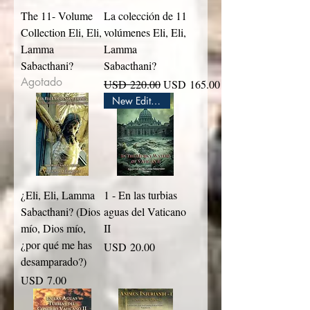
The 11- Volume
La colección de 11
Collection Eli, Eli,
volúmenes Eli, Eli,
Lamma
Lamma
Sabacthani?
Sabacthani?
Agotado
Precio
Precio de oferta
USD 220.00
USD 165.00
New Edition
¿Eli, Eli, Lamma
1 - En las turbias
Sabacthani? (Dios
aguas del Vaticano
mío, Dios mío,
II
¿por qué me has
Precio
USD 20.00
desamparado?)
Precio
USD 7.00