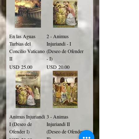
En las Aguas
2 - Animus
Turbias del
Injuriandi - I
Concilio Vaticano
(Deseo de Ofender
II
- I)
Precio
Precio
USD 25.00
USD 20.00
Animus Injuriandi
3 - Animas
I (Deseo de
Injuriandi II
Ofender I)
(Deseo de Ofender
II)