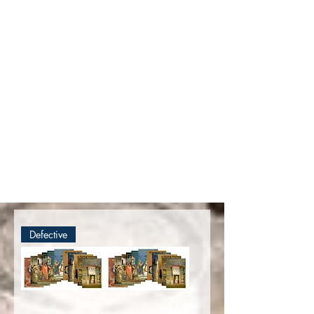
Este es el tercer video de nuestra serie de 11 videos. En
esta exposición, el Sr. Guimarães continúa en el Volumen
II: Animus Injuriandi II. Muestra algunos de los delitos
contra la fe cometidos por los papas progresistas y explica
dos importantes teorías del progresismo:
1) La Iglesia de
los Condenados, y
2) Las cuatro últimas cosas
progresistas.
Después del Vaticano II, una marea masiva
de insultos se levantó contra la Fe como siempre se enseñó.
Los progresistas se sentían libres de insultar al pasado
Faith, sus dogmas, fuentes y sacramentos. Guimarães
ofrece a los lectores una lista espantosa de tales delitos
como una expresión del espíritu del Consejo.
Defective