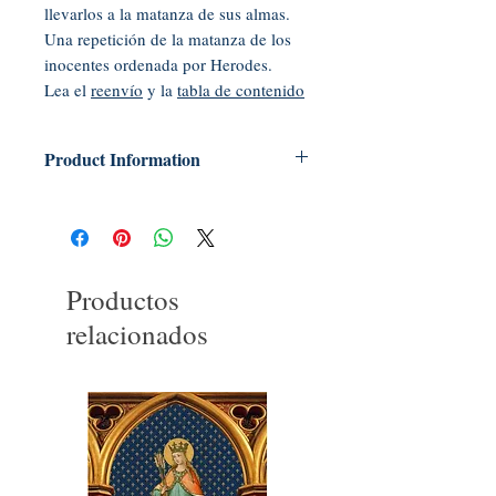
llevarlos a la matanza de sus almas.
Una repetición de la matanza de los
inocentes ordenada por Herodes.
Lea el
reenvío
y la
tabla de contenido
Product Information
Tapa blanda: 384 páginas
Editorial: Tradition In Action, Inc .;
Primera edición (octubre de 2002)
Idioma: inglés
Productos
ISBN-10: 0967216680
ISBN-13: 978-0967216683
relacionados
Código UNSPSC: 55101500
Dimensiones del paquete: 8.9 x 5.9 x
0.9 pulgadas