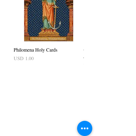
Philomena Holy Cards
Our Lady of Good Success 
card
Precio
USD 1.00
Precio
USD 2.50
Tradición en acción
Tradition In Action, Inc.
Apartado de correos 23135