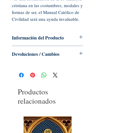
cristiana en las costumbres, modales y
formas de ser, el Manual Católico de
Civilidad será una ayuda invaluable.
Información del Producto
Tapa blanda: 160 páginas
Devoluciones / Cambios
Editor: Tradition in Action, Inc. (2008)
Idioma: inglés
No se aceptan devoluciones ni
ISBN-10: 0972651683
cambios de libros, folletos, CD o DVD
ISBN-13: 978-0972651684
Código UNSPSC: 55101500
Productos
relacionados