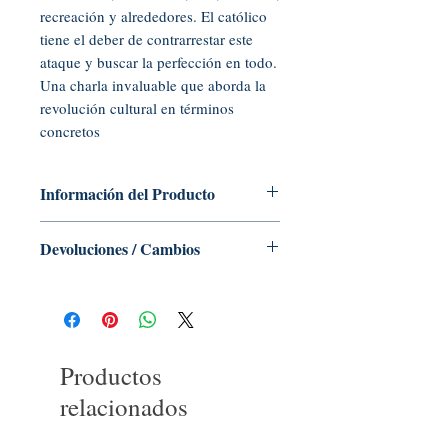
recreación y alrededores. El católico
tiene el deber de contrarrestar este
ataque y buscar la perfección en todo.
Una charla invaluable que aborda la
revolución cultural en términos
concretos
Información del Producto
CD de audio, 60 minutos
Devoluciones / Cambios
Editor: Tradition in Action, Inc. (2011)
Idioma: inglés
No se aceptan devoluciones ni
ASIN: B005HXJ62S
cambios de libros, folletos, tarjetas
Código UNSPSC: 55101500
sagradas, CD o DVD
Productos
relacionados