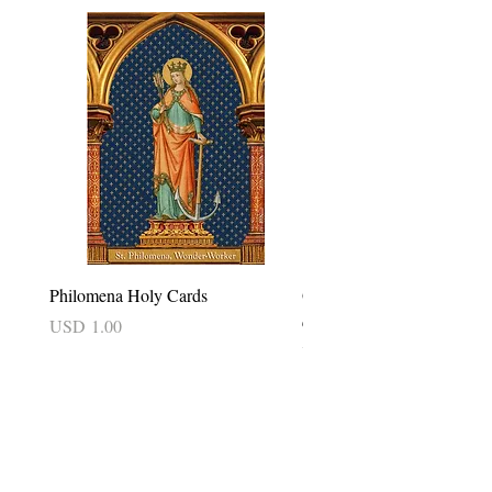
Philomena Holy Cards
Our Lady of Good Success 
card
Precio
USD 1.00
Precio
USD 2.50