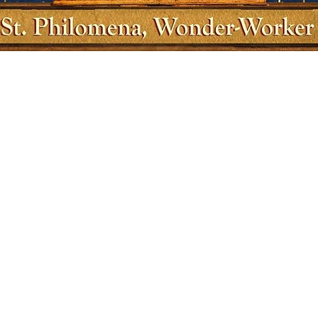
Vista rápida
tienda
Sociales
Envío y devoluciones
Facebook
Política de la tienda
Gorjeo
Métodos de pago
Instagram