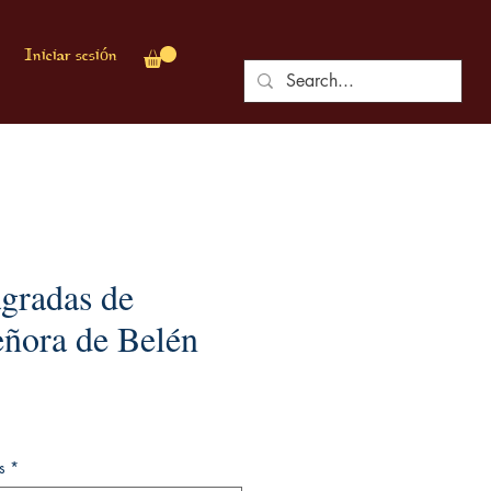
Iniciar sesión
agradas de
eñora de Belén
s
*