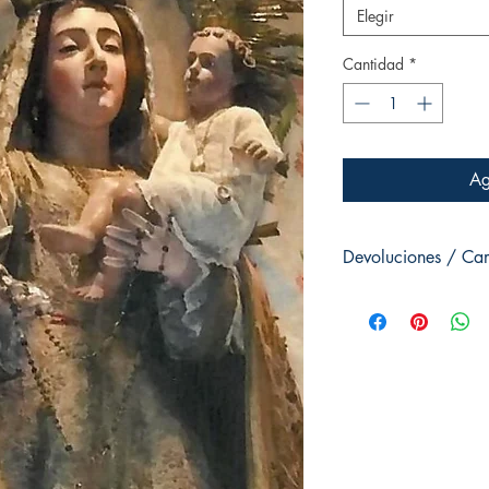
Elegir
Cantidad
*
Ag
Devoluciones / Ca
No se aceptan devoluci
tarjetas sagradas, C