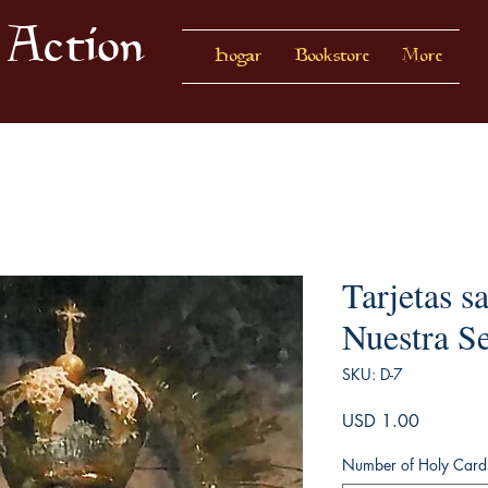
 Action
Hogar
Bookstore
More
Tarjetas s
Nuestra S
SKU: D-7
Precio
USD 1.00
Number of Holy Card